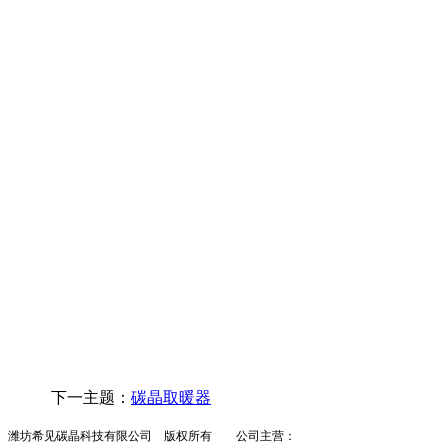
下一主题：
碳晶取暖器
潍坊希见碳晶科技有限公司 版权所有 公司主营：
墙暖
碳晶墙暖
墙暖招商