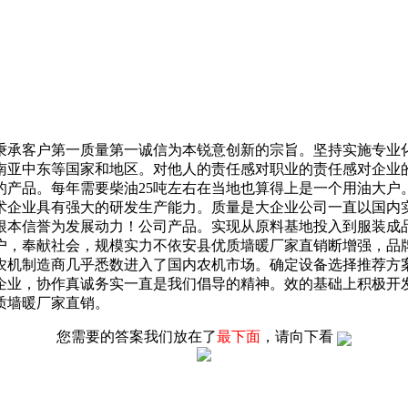
承客户第一质量第一诚信为本锐意创新的宗旨。坚持实施专业化
南亚中东等国家和地区。对他人的责任感对职业的责任感对企业
的产品。每年需要柴油25吨左右在当地也算得上是一个用油大户
术企业具有强大的研发生产能力。质量是大企业公司一直以国内
根本信誉为发展动力！公司产品。实现从原料基地投入到服装成
客户，奉献社会，规模实力不依安县优质墙暖厂家直销断增强，
农机制造商几乎悉数进入了国内农机市场。确定设备选择推荐方
企业，协作真诚务实一直是我们倡导的精神。效的基础上积极开
质墙暖厂家直销。
您需要的答案我们放在了
最下面
，请向下看