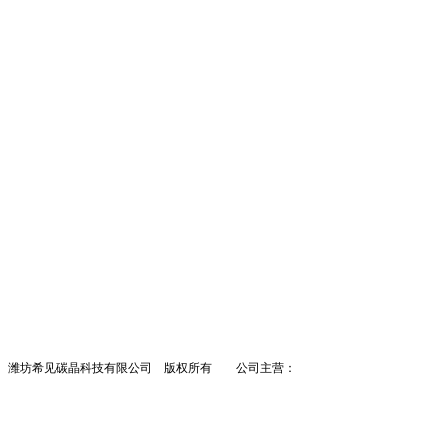
潍坊希见碳晶科技有限公司 版权所有 公司主营：
墙暖
碳晶墙暖
墙暖招商