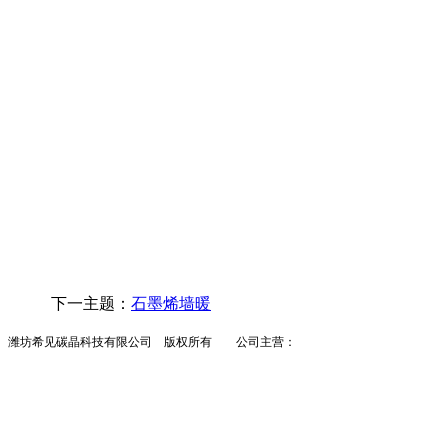
下一主题：
石墨烯墙暖
潍坊希见碳晶科技有限公司 版权所有 公司主营：
墙暖
碳晶墙暖
墙暖招商