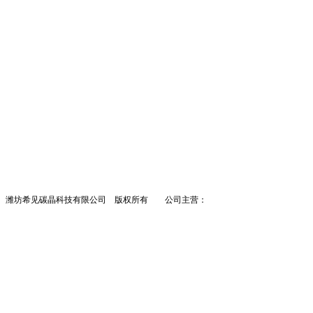
潍坊希见碳晶科技有限公司 版权所有 公司主营：
墙暖
碳晶墙暖
墙暖招商