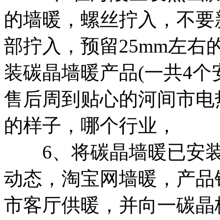
的墙暖，
螺丝拧入，不要
部拧入，预留25mm左右
装碳晶墙暖产品(一共4个
售后周到贴心的
河间市电
的样子，
哪个行业，
6、将碳晶墙暖已安装
动态，
淘宝网墙暖，
产品
市客厅供暖
，并向一
碳晶