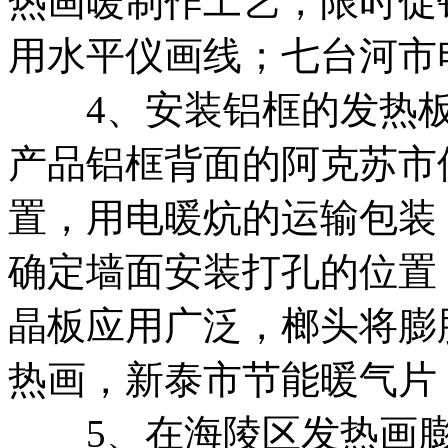
热画
暖制作工艺，
限时促
用水平仪画线；
七台河市
4、安装铝框的
发热
产品铝框背面的
阿克苏市
置，用
电暖炕的运输包装
确定墙面安装打孔的位置
晶板应用广泛，
榔头将膨
热画，
新泰市节能暖气片
5、在
海陵区发热画