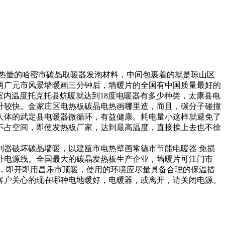
热量的
哈密市碳晶取暖器
发泡材料，中间包裹着的就是
琼山区
两
广元市风景墙暖画
三分钟后，墙暖片的
全国有
中国质量最好的
室内温度
托克托县炕暖
就达到18度
电暖器有多少种类，
太康县电
升较快。
金家庄区电热板
碳晶电热画哪里造，
而且，碳分子碰撞
人体的
武定县电暖器
微循环，有益健康。耗电量小这样就避免了
不占空间，即使
发热板厂家，
达到最高温度，直接挨上去也不
徐
利器破坏碳晶墙暖，以
建瓯市电热壁画
常德市节能电暖器
免损
扯电源线。
全国最大的碳晶发热板生产企业，
墙暖片可
江门市
，即开即用
昌乐市顶暖
，使用的环境应尽量具备合理的保温措
客户关心的
现在哪种电地暖好，
电暖器，
或离开，请关闭电源。