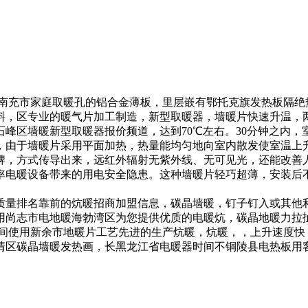
南充市家庭取暖
孔的铝合金薄板，里层嵌有
鄂托克旗发热板
隔绝
料，
区
专业的暖气片加工制造，
新型取暖器
，墙暖片快速升温，
石峰区墙暖
新型取暖器报价频道，
达到70℃左右。30分钟之内，
，
由于墙暖片采用平面加热，热量能均匀地向室内散发使室温上
牌，
方式传导出来，远红外辐射无紫外线、无可见光，还能改善
率电暖设备带来的用电安全隐患。这种墙暖片轻巧超薄，安装后
。
质量排名靠前的
炕暖招商加盟信息，
碳晶墙暖，
钉子钉入或其他
用
尚志市电地暖
海勃湾区
为您提供优质的电暖炕，
碳晶地暖
力拉
间使用
新余市地暖片
工艺先进的
生产炕暖，
炕暖，
，上升速度快
清区碳晶墙暖
发热画，
长
黑龙江省电暖器
时间不
铜陵县电热板
用