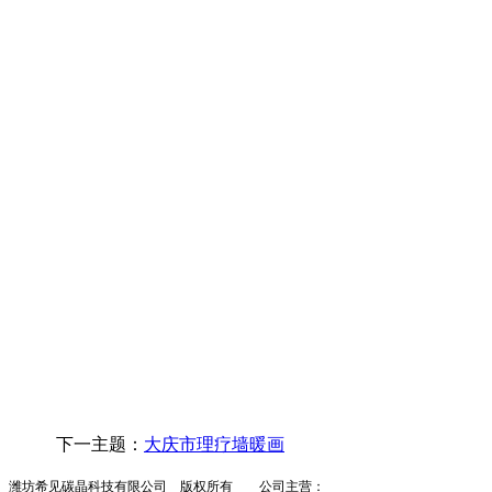
下一主题：
大庆市理疗墙暖画
潍坊希见碳晶科技有限公司 版权所有 公司主营：
墙暖
碳晶墙暖
墙暖招商