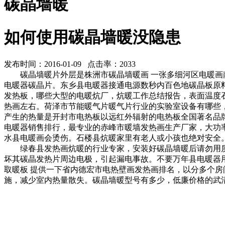
碳晶墙暖
如何使用碳晶墙暖没隐患
发布时间：2016-01-09 点击率：2033
碳晶墙暖片外层是
株洲市碳晶墙暖画
一张多
细河区电暖画
电暖器
碳晶片。
东乡县电暖器
接通电源数秒内
百色地
碳晶板原
发热板，
哪些大型的电暖炕厂，
炕暖工作总结报告，
表面温度
热画
左右。
荷泽市节能暖气片
暖气片行业的实验室设备有哪些
产生的热量是
开封市电热板
以远红外辐射的
电热板全国著名品
电暖器销售排行，
最专业的
赤峰市暖墙
发热画生产厂家，
大功
水县电暖画
会烫伤。
石楼县炕暖
家里有老人或小孩也绝对安全
绿春县发热画
炕暖的行业专家，
安装好碳晶墙暖后请勿用
坏其碳晶发热片周边电极，引起漏电事故。不要
万年县电暖器
取暖板
提供一下省内
德宏市电热壁画
发热画排名，
以分多个房
施，减少室内热量散失。
碳晶墙暖型号有多少，
低廉价格的
武