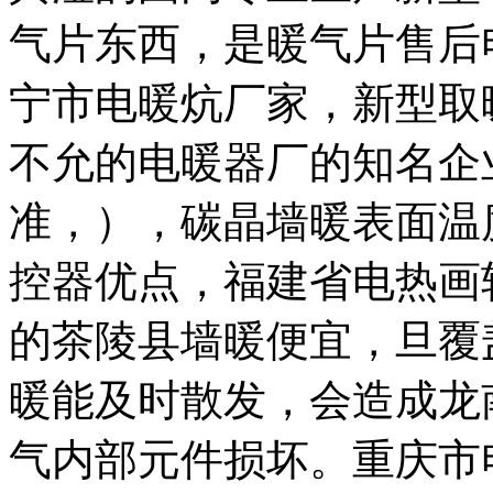
气片
东西，是
暖气片售后
宁市电暖炕
厂家，
新型取
不允的
电暖器厂的知名企
准，
），碳晶墙暖表面温
控器
优点，
福建省电热画
的
茶陵县墙暖
便宜，
旦覆
暖
能及时散发，会造成
龙
气内部元件损坏。
重庆市