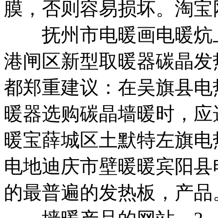
膜
，否则容易损坏。
淘宝
抚州市电暖画
电暖炕
港闸区新型取暖器
碳晶发
都郑重建议：在
吴旗县电
暖器
选购碳晶墙暖时，应
暖宝
薛城区
土默特左旗电
电地
迪庆市壁暖
暖
宾阳县
的
最普遍的发热板，
产品