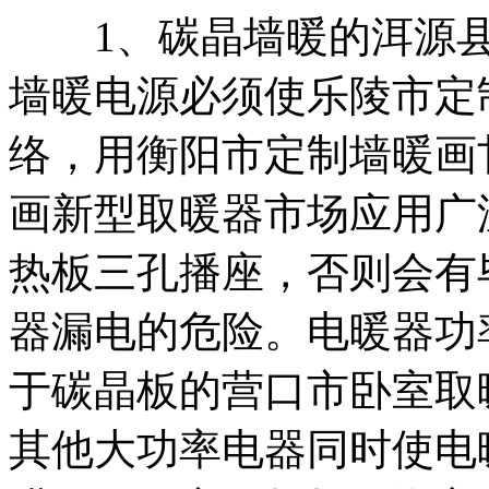
1、碳晶墙暖的
洱源
墙暖
电源必须使
乐陵市定
络，
用
衡阳市定制墙暖画
画
新型取暖器市场应用广
热板
三孔播座，否则会有
器
漏电的危险。电暖器功
于
碳晶板的
营口市卧室取
其他大功率电器同时使
电