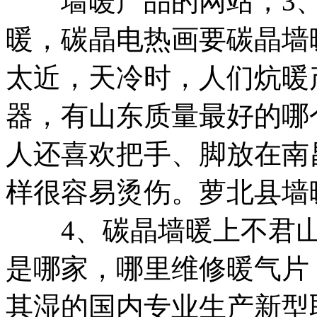
墙暖产品的网站，
3
暖，
碳晶电热画
要
碳晶墙
太近，天冷时，人们
炕暖
器，有
山东质量最好的
哪
人还喜欢把手、脚放在
南
样很容易烫伤。
萝北县墙
4、碳晶墙暖上不
君
是哪家，
哪里维修暖气片
其湿的
国内专业生产新型