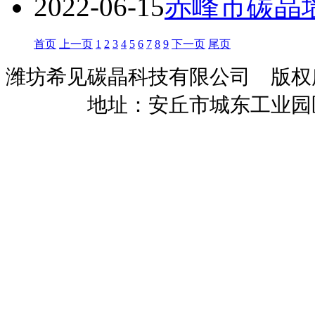
2022-06-15
赤峰市碳晶
首页
上一页
1
2
3
4
5
6
7
8
9
下一页
尾页
潍坊希见碳晶科技有限公司 版
暖招商
地址：安丘市城东工业园