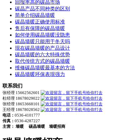
回报率高的碳晶市场
碳晶产品不同种类的区别
简单介绍碳晶墙暖
碳晶墙暖正确使用标准
售后有保障的碳晶墙暖
如何使用碳晶墙暖没隐患
碳晶墙暖只能用于冬天吗
现在碳晶墙暖的产品设计
碳晶墙暖的六大特殊优势
取代传统方式的碳晶墙暖
维修碳晶墙暖最基本的方法
碳晶墙暖环保表现强力
联系我们
张经理 15662562601
杜经理 18678029022
张经理 18653668101
王经理 18678028562
电话：
0536-4101777
传真：
0536-4287227
主营：
墙暖
碳晶墙暖
墙暖招商